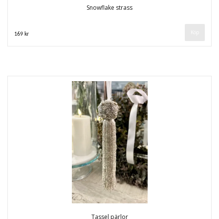
Snowflake strass
169 kr
Tassel pärlor