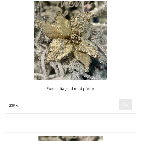
Poinsettia guld med pärlor
239 kr