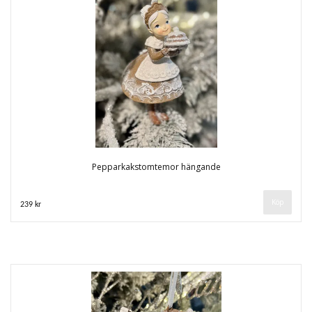
Pepparkakstomtemor hängande
239 kr