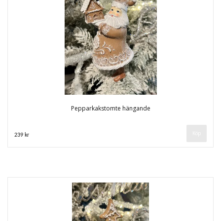
Pepparkakstomte hängande
239 kr