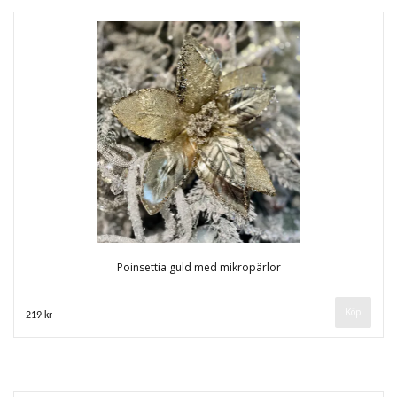
Poinsettia guld med mikropärlor
219 kr