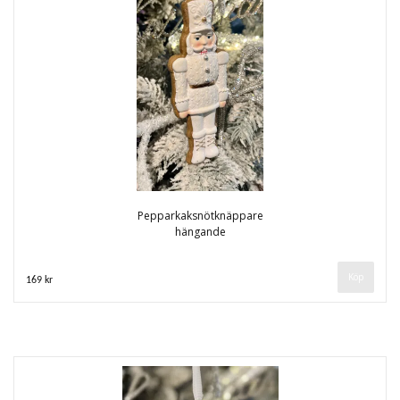
Pepparkaksnötknäppare
hängande
169 kr