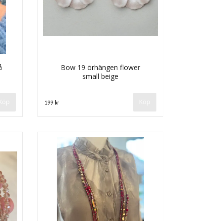
å
Bow 19 örhängen flower
small beige
199 kr