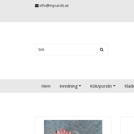
info@mycards.se
Hem
Inredning
Kök/porslin
Kläd