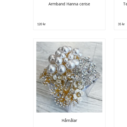
Armband Hanna cerise
Te
120 kr
35 kr
Hårnålar