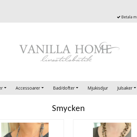
Betala me
er
Accessoarer
Bad/dofter
Mjukisdjur
Julsaker
Smycken