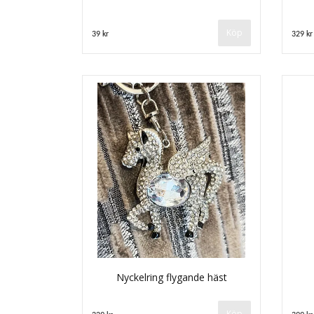
Köp
39 kr
329 kr
Nyckelring flygande häst