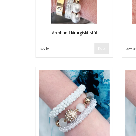
Armband kirurgiskt stål
Köp
329 kr
329 kr