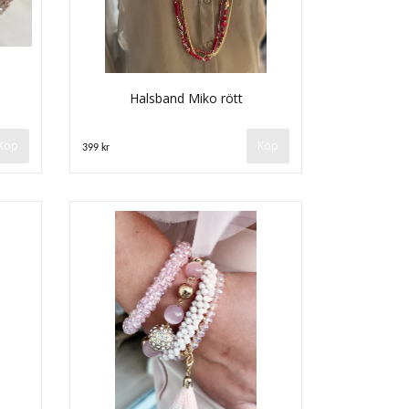
Halsband Miko rött
Köp
399 kr