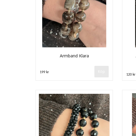
Armband Klara
Köp
199 kr
120 kr