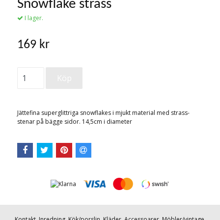
Snowflake strass
I lager.
169 kr
Jättefina superglittriga snowflakes i mjukt material med strass-
stenar på bägge sidor. 14,5cm i diameter
Kontakt
Inredning
Kök/porslin
Kläder
Accessoarer
Möbler/vintage