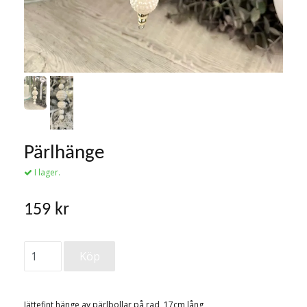
Pärlhänge
I lager.
159 kr
Jättefint hänge av pärlbollar på rad, 17cm lång