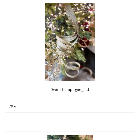
Swirl champagneguld
79 kr