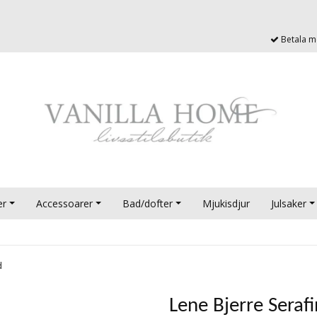
Betala me
er
Accessoarer
Bad/dofter
Mjukisdjur
Julsaker
ld
Lene Bjerre Seraf