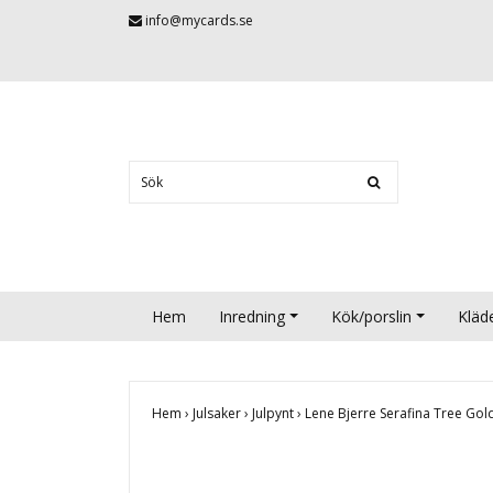
info@mycards.se
Hem
Inredning
Kök/porslin
Kläd
Hem
›
Julsaker
›
Julpynt
›
Lene Bjerre Serafina Tree Go