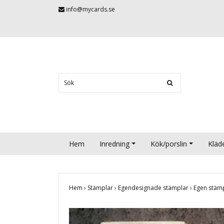
info@mycards.se
Hem
Inredning
Kök/porslin
Kläd
Hem
›
Stämplar
›
Egendesignade stämplar
›
Egen stäm