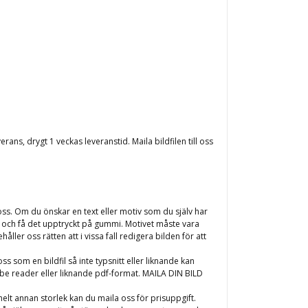
ns, drygt 1 veckas leveranstid. Maila bildfilen till oss
ss. Om du önskar en text eller motiv som du själv har
oss och få det upptryckt på gummi. Motivet måste vara
ller oss rätten att i vissa fall redigera bilden för att
ss som en bildfil så inte typsnitt eller liknande kan
obe reader eller liknande pdf-format. MAILA DIN BILD
elt annan storlek kan du maila oss för prisuppgift.