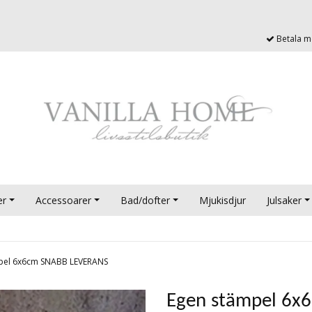
Betala me
er
Accessoarer
Bad/dofter
Mjukisdjur
Julsaker
pel 6x6cm SNABB LEVERANS
Egen stämpel 6x