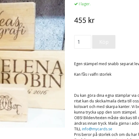
I lager.
455 kr
Egen stämpel med snabb separat levera
Kan fås i valfri storlek
Du kan göra dina egna stämplar via o
ritat kan du skicka/maila detta till 
kolsvart och med skarpa kanter. Vi behå
kunna trycka upp den som stämpel.
OBS! Bilden/texten måste skickas till o
ändras innan tryck. Maila gärna i ad
TILL
info@mycards.se
Pris beror på storlek och om du har h