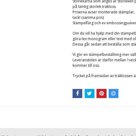
Storlekarna som anges är storleken
på lämlig storlek träkloss.
Priserna avser monterade stämplar, 
tack! (samma pris)
Stämpelfärg och ev embossingpulver 
Om du vill ha hjälp med din stämpelbi
göra tex monogram eller text med oli
Dessa går sedan att beställa som stämpe
Vi gör en stämpelbeställning mer säll
Leveranstiden är därför mellan 1vec
kommer till oss.
Trycket på framsidan av träklossen ä