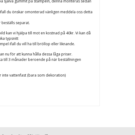
 på själva gummit på stämpeln, denna monteras sedan
ifall du önskar omonterad vänligen meddela oss detta
beställs separat.
ld kan vi hjälpa till mot en kostnad på 40kr. Vi kan då
ka typsnitt
l ifall du vill ha till bröllop eller liknande.
an nu för att kunna hålla dessa låga priser.
ka till 3 månader beroende på när beställningen
r inte vattenfast (bara som dekoration)