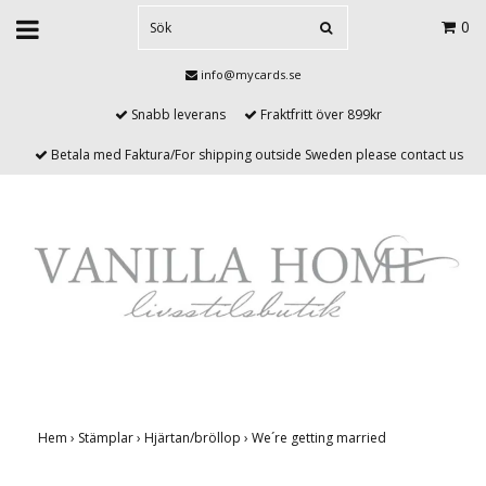
0
info@mycards.se
Snabb leverans
Fraktfritt över 899kr
Betala med Faktura/For shipping outside Sweden please contact us
Hem
›
Stämplar
›
Hjärtan/bröllop
›
We´re getting married