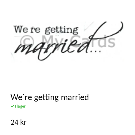
We´re getting married
I lager.
24 kr