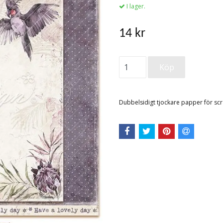
I lager.
14 kr
Dubbelsidigt tjockare papper för s