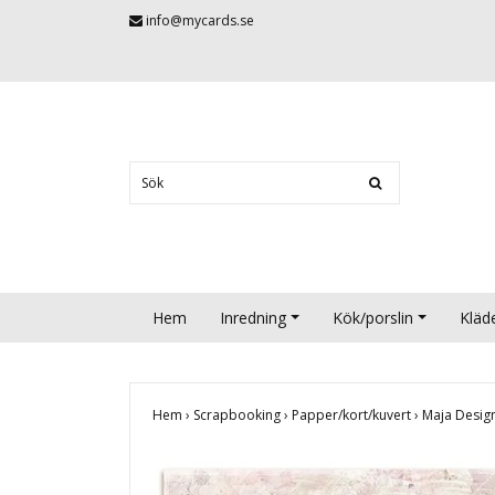
info@mycards.se
Hem
Inredning
Kök/porslin
Kläd
Hem
›
Scrapbooking
›
Papper/kort/kuvert
›
Maja Desig