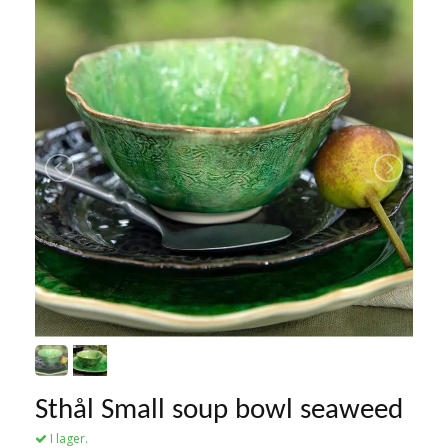
Sthål Small soup bowl seaweed
I lager.