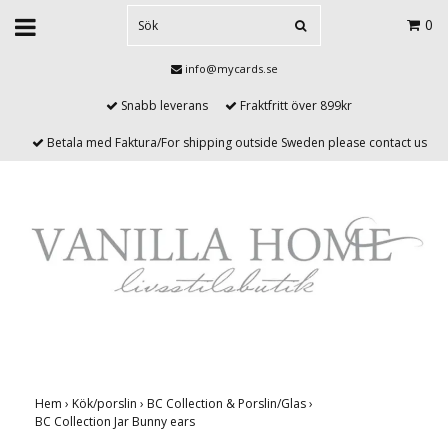
0
info@mycards.se
Snabb leverans
Fraktfritt över 899kr
Betala med Faktura/For shipping outside Sweden please contact us
Hem
›
Kök/porslin
›
BC Collection & Porslin/Glas
›
BC Collection Jar Bunny ears