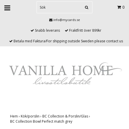
0
info@mycards.se
Snabb leverans
Fraktfritt över 899kr
Betala med Faktura/For shipping outside Sweden please contact us
Hem
›
Kök/porslin
›
BC Collection & Porslin/Glas
›
BC Collection Bowl Perfect match grey