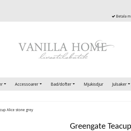
Betala me
er
Accessoarer
Bad/dofter
Mjukisdjur
Julsaker
cup Alice stone grey
Greengate Teacup 