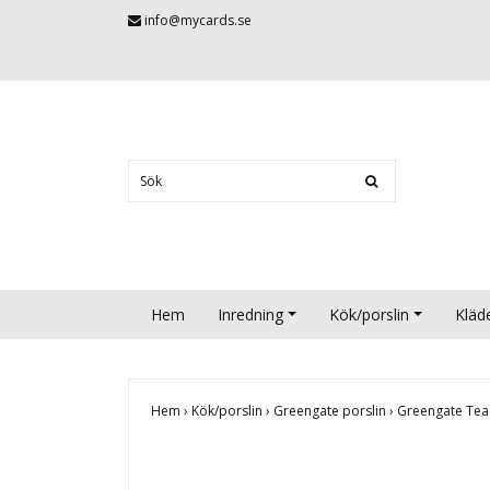
info@mycards.se
Hem
Inredning
Kök/porslin
Kläd
Hem
›
Kök/porslin
›
Greengate porslin
›
Greengate Tea