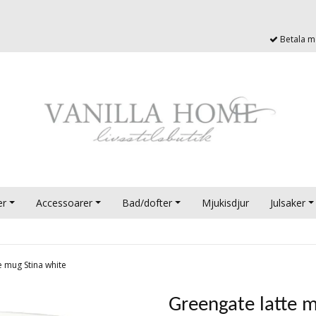
Betala me
er
Accessoarer
Bad/dofter
Mjukisdjur
Julsaker
e mug Stina white
Greengate latte m