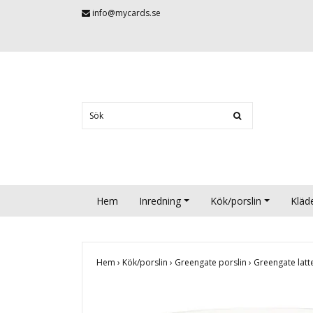
info@mycards.se
Hem
Inredning
Kök/porslin
Kläd
Hem
›
Kök/porslin
›
Greengate porslin
›
Greengate latt