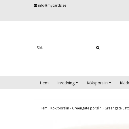
info@mycards.se
Hem
Inredning
Kök/porslin
Kläd
Hem
›
Kök/porslin
›
Greengate porslin
›
Greengate Latt