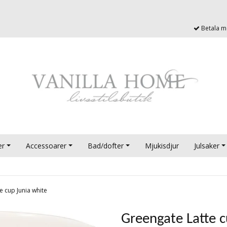
Betala me
er
Accessoarer
Bad/dofter
Mjukisdjur
Julsaker
e cup Junia white
Greengate Latte c