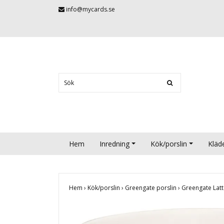
info@mycards.se
Hem
Inredning
Kök/porslin
Kläd
Hem
›
Kök/porslin
›
Greengate porslin
›
Greengate Latt