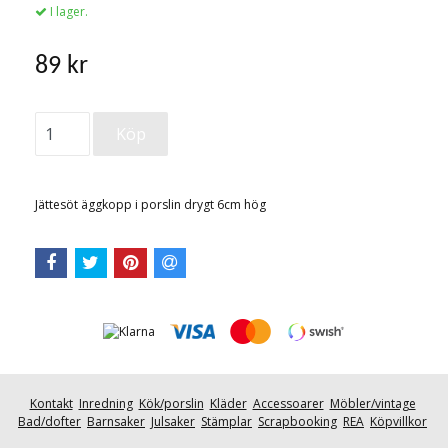
I lager.
89 kr
Jättesöt äggkopp i porslin drygt 6cm hög
Kontakt
Inredning
Kök/porslin
Kläder
Accessoarer
Möbler/vintage
Bad/dofter
Barnsaker
Julsaker
Stämplar
Scrapbooking
REA
Köpvillkor