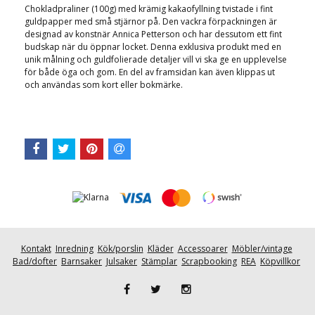
Chokladpraliner (100g) med krämig kakaofyllning tvistade i fint
guldpapper med små stjärnor på. Den vackra förpackningen är
designad av konstnär Annica Petterson och har dessutom ett fint
budskap när du öppnar locket. Denna exklusiva produkt med en
unik målning och guldfolierade detaljer vill vi ska ge en upplevelse
för både öga och gom. En del av framsidan kan även klippas ut
och användas som kort eller bokmärke.
Kontakt
Inredning
Kök/porslin
Kläder
Accessoarer
Möbler/vintage
Bad/dofter
Barnsaker
Julsaker
Stämplar
Scrapbooking
REA
Köpvillkor