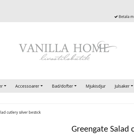
Betala me
er
Accessoarer
Bad/dofter
Mjukisdjur
Julsaker
ad cutlery silver bestick
Greengate Salad cu