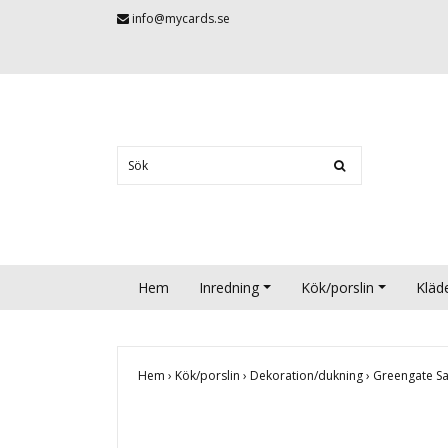
info@mycards.se
Hem
Inredning
Kök/porslin
Kläd
Hem
›
Kök/porslin
›
Dekoration/dukning
›
Greengate Sal