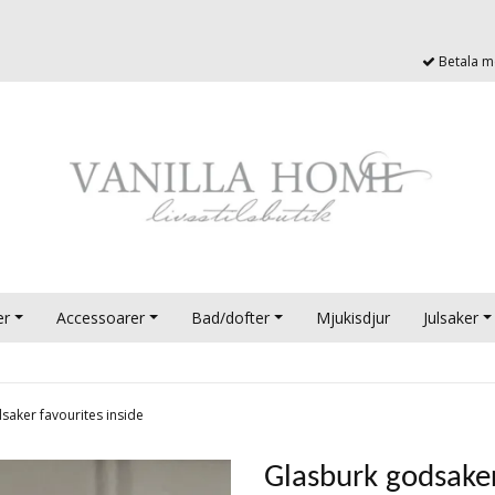
Betala me
er
Accessoarer
Bad/dofter
Mjukisdjur
Julsaker
saker favourites inside
Glasburk godsaker