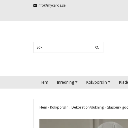
info@mycards.se
Hem
Inredning
Kök/porslin
Kläd
Hem
›
Kök/porslin
›
Dekoration/dukning
›
Glasburk god