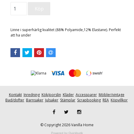
Linne i superhärlig kvalitet (88% Polyamide,12% Elastane). Perfekt
att ha under
Kontakt
Inredning
Kök/porslin
Kläder
Accessoarer
Möbler/vintage
Bad/dofter
Barnsaker
Julsaker
Stämplar
Scrapbooking
REA
Köpvillkor
© Copyright 2026 Vanilla Home
Powered by Quickbutik