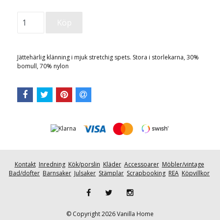
Jättehärlig klänning i mjuk stretchig spets. Stora i storlekarna, 30%
bomull, 70% nylon
Kontakt
Inredning
Kök/porslin
Kläder
Accessoarer
Möbler/vintage
Bad/dofter
Barnsaker
Julsaker
Stämplar
Scrapbooking
REA
Köpvillkor
© Copyright 2026 Vanilla Home