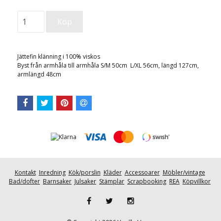
Jättefin klänning i 100% viskos
Byst från armhåla till armhåla S/M 50cm L/XL 56cm, längd 127cm,
armlängd 48cm
Kontakt
Inredning
Kök/porslin
Kläder
Accessoarer
Möbler/vintage
Bad/dofter
Barnsaker
Julsaker
Stämplar
Scrapbooking
REA
Köpvillkor