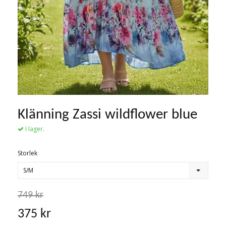
Klänning Zassi wildflower blue
I lager.
Storlek
S/M
749 kr
375 kr