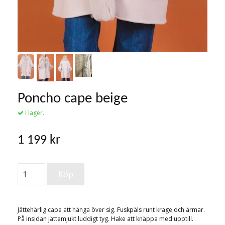
Poncho cape beige
I lager.
1 199 kr
Jättehärlig cape att hänga över sig. Fuskpäls runt krage och ärmar.
På insidan jättemjukt luddigt tyg. Hake att knäppa med upptill.