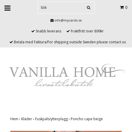
0
info@mycards.se
Snabb leverans
Fraktfritt över 899kr
Betala med Faktura/For shipping outside Sweden please contact us
Hem
›
Kläder
›
Fuskpäls/ytterplagg
›
Poncho cape beige