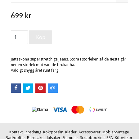
699 kr
Jättesköna superstretchiga jeans. Stora i storleken så de flesta går
ner en storlek mot vad de brukar ha.
Väldigt snygg året runt färg
Kontakt
Inredning
Kök/porslin
Kläder
Accessoarer
Möbler/vintage
Bad/dofter
Barnsaker
Julsaker
Stämplar
Scrapbooking
REA
Köpvillkor