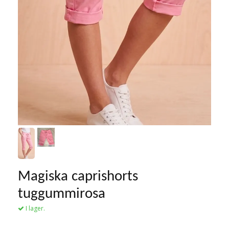
Magiska caprishorts
tuggummirosa
I lager.