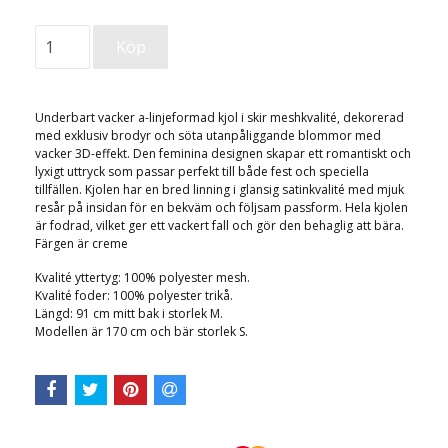
Underbart vacker a-linjeformad kjol i skir meshkvalité, dekorerad
med exklusiv brodyr och söta utanpåliggande blommor med
vacker 3D-effekt. Den feminina designen skapar ett romantiskt och
lyxigt uttryck som passar perfekt till både fest och speciella
tillfällen. Kjolen har en bred linning i glansig satinkvalité med mjuk
resår på insidan för en bekväm och följsam passform. Hela kjolen
är fodrad, vilket ger ett vackert fall och gör den behaglig att bära.
Färgen är creme
Kvalité yttertyg: 100% polyester mesh.
Kvalité foder: 100% polyester trikå.
Längd: 91 cm mitt bak i storlek M.
Modellen är 170 cm och bär storlek S.