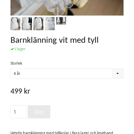
Barnklänning vit med tyll
I lager.
Storlek
6 år
499 kr
Jättefin barnklänning med tyllkjolar i flera lager och knytband