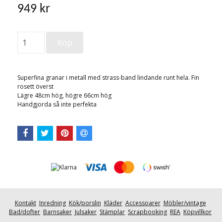
949 kr
Superfina granar i metall med strass-band lindande runt hela. Fin
rosett överst
Lägre 48cm hög, högre 66cm hög
Handgjorda så inte perfekta
Kontakt
Inredning
Kök/porslin
Kläder
Accessoarer
Möbler/vintage
Bad/dofter
Barnsaker
Julsaker
Stämplar
Scrapbooking
REA
Köpvillkor