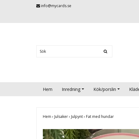
info@mycards.se
Hem
Inredning
Kök/porslin
Kläd
Hem
›
Julsaker
›
Julpynt
›
Fat med hundar