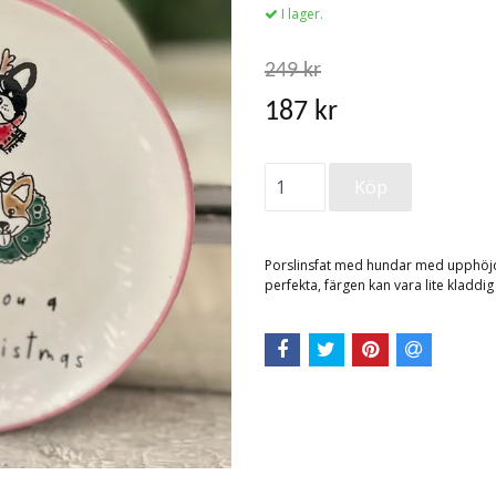
I lager.
249 kr
187 kr
Porslinsfat med hundar med upphöjd 
perfekta, färgen kan vara lite kladd