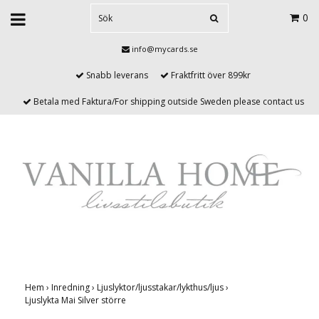
0
info@mycards.se
Snabb leverans
Fraktfritt över 899kr
Betala med Faktura/For shipping outside Sweden please contact us
Hem
›
Inredning
›
Ljuslyktor/ljusstakar/lykthus/ljus
›
Ljuslykta Mai Silver större