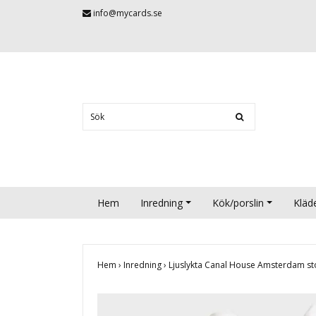
info@mycards.se
Hem
Inredning
Kök/porslin
Kläd
Hem
›
Inredning
›
Ljuslykta Canal House Amsterdam s