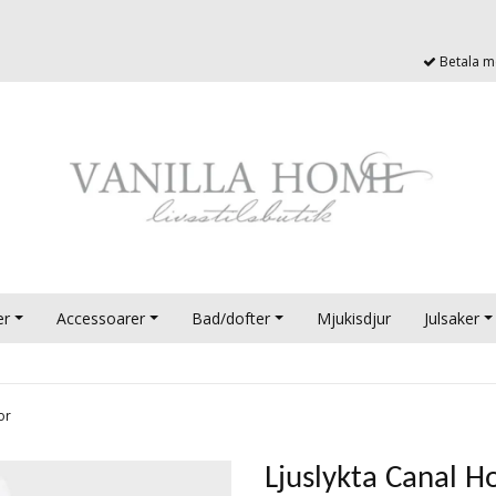
Betala me
er
Accessoarer
Bad/dofter
Mjukisdjur
Julsaker
tor
Ljuslykta Canal 