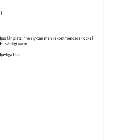
:(
rmeljus får plats inne i lyktan men rekommenderar också
 bli väldigt varm.
ljuvliga hus!