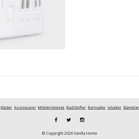
Kläder
Accessoarer
Möbler/vintage
Bad/dofter
Barnsaker
Julsaker
Stämplar
© Copyright 2026 Vanilla Home