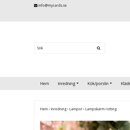
info@mycards.se
Hem
Inredning
Kök/porslin
Kläd
Hem
›
Inredning
›
Lampor
›
Lampskärm rotting