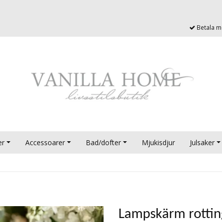
Betala me
er
Accessoarer
Bad/dofter
Mjukisdjur
Julsaker
Lampskärm rottin