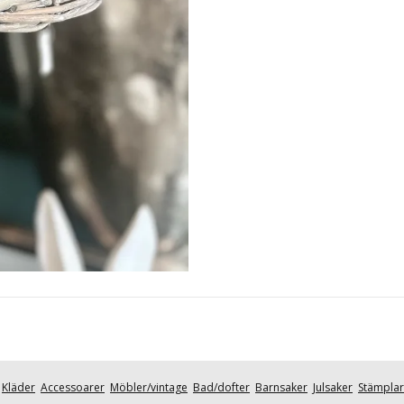
Kläder
Accessoarer
Möbler/vintage
Bad/dofter
Barnsaker
Julsaker
Stämplar