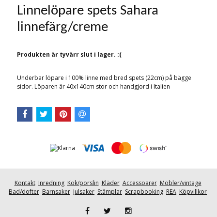
Linnelöpare spets Sahara
linnefärg/creme
Produkten är tyvärr slut i lager. :(
Underbar löpare i 100% linne med bred spets (22cm) på bägge
sidor. Löparen är 40x140cm stor och handgjord i Italien
Kontakt
Inredning
Kök/porslin
Kläder
Accessoarer
Möbler/vintage
Bad/dofter
Barnsaker
Julsaker
Stämplar
Scrapbooking
REA
Köpvillkor