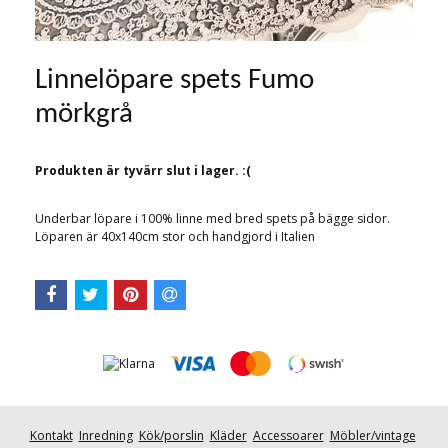
Linnelöpare spets Fumo
mörkgrå
Produkten är tyvärr slut i lager. :(
Underbar löpare i 100% linne med bred spets på bägge sidor.
Löparen är 40x140cm stor och handgjord i Italien
Kontakt
Inredning
Kök/porslin
Kläder
Accessoarer
Möbler/vintage