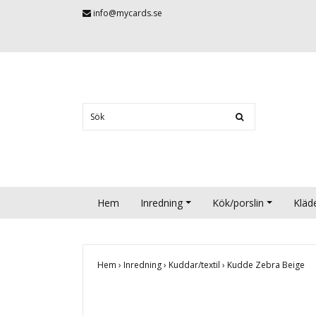
info@mycards.se
Hem
Inredning
Kök/porslin
Kläd
Hem
›
Inredning
›
Kuddar/textil
›
Kudde Zebra Beige