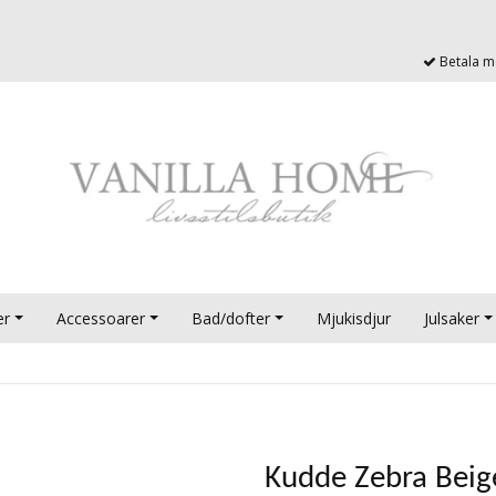
Betala me
er
Accessoarer
Bad/dofter
Mjukisdjur
Julsaker
Kudde Zebra Beig