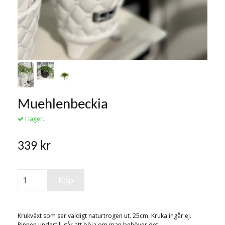
Muehlenbeckia
I lager.
339 kr
Krukväxt som ser väldigt naturtrogen ut. 25cm. Kruka ingår ej.
Pinnen undertill går att böja om man behöver det