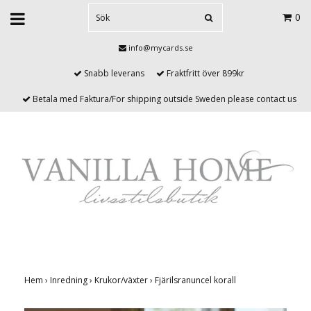
0
info@mycards.se
Snabb leverans
Fraktfritt över 899kr
Betala med Faktura/For shipping outside Sweden please contact us
Hem
›
Inredning
›
Krukor/växter
›
Fjärilsranuncel korall