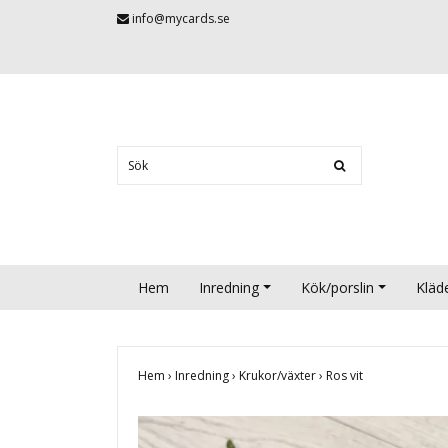
info@mycards.se
Hem
Inredning
Kök/porslin
Kläd
Hem
›
Inredning
›
Krukor/växter
›
Ros vit