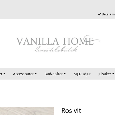
Betala me
er
Accessoarer
Bad/dofter
Mjukisdjur
Julsaker
Ros vit