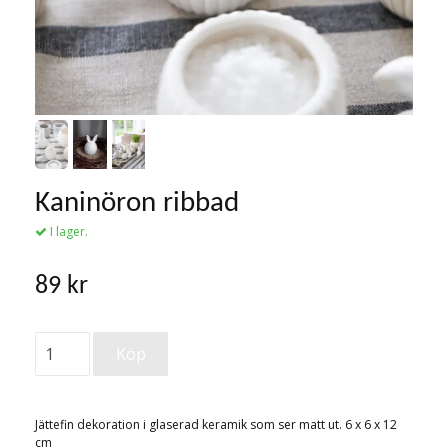
Kaninöron ribbad
I lager.
89 kr
Jättefin dekoration i glaserad keramik som ser matt ut. 6 x 6 x 12
cm