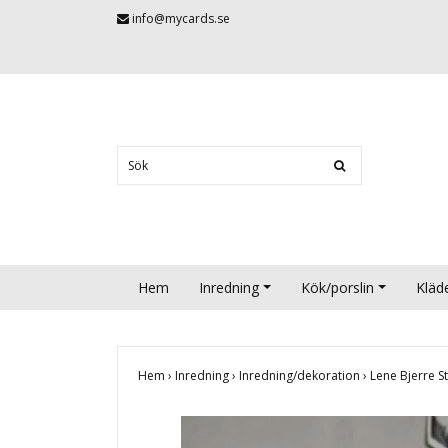
info@mycards.se
Hem
Inredning
Kök/porslin
Kläd
Hem
›
Inredning
›
Inredning/dekoration
›
Lene Bjerre S