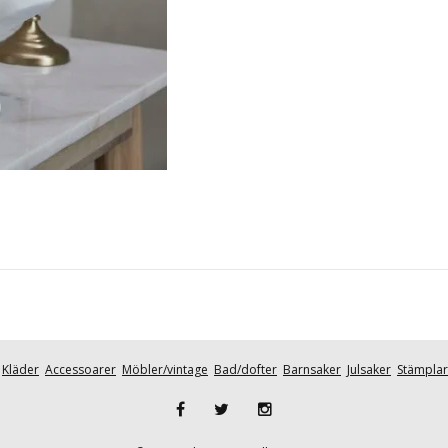
Kläder
Accessoarer
Möbler/vintage
Bad/dofter
Barnsaker
Julsaker
Stämplar