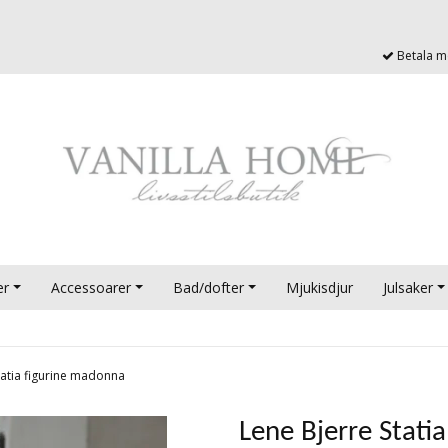
Betala me
er
Accessoarer
Bad/dofter
Mjukisdjur
Julsaker
tatia figurine madonna
Lene Bjerre Stati