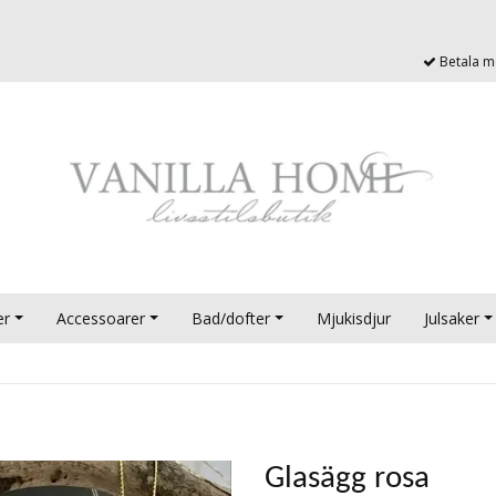
Betala me
er
Accessoarer
Bad/dofter
Mjukisdjur
Julsaker
Glasägg rosa