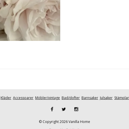
Kläder
Accessoarer
Möbler/vintage
Bad/dofter
Barnsaker
Julsaker
Stämplar
© Copyright 2026 Vanilla Home