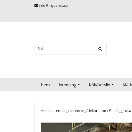
info@mycards.se
Hem
Inredning
Kök/porslin
Kläd
Hem
›
Inredning
›
Inredning/dekoration
›
Glasägg rosa