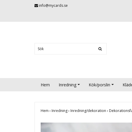
info@mycards.se
Hem
Inredning
Kök/porslin
Kläd
Hem
›
Inredning
›
Inredning/dekoration
›
Dekorationsf