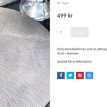
I lager.
499 kr
Delorationsfat/bricka som är jättesn
41cm i diameter
(endast fat ej dekoration)