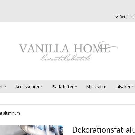
Betala me
er
Accessoarer
Bad/dofter
Mjukisdjur
Julsaker
at aluminum
Dekorationsfat a