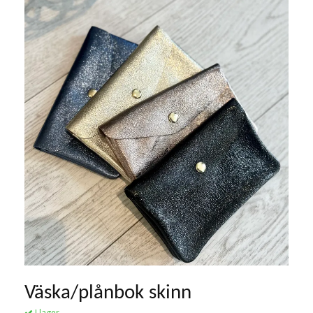
Väska/plånbok skinn
I lager.