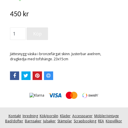
450 kr
Jättesnygg väska i bronzefärgat skinn. Justerbar axelrem,
dragkedja med tofshänge. 23x15cm
Kontakt
Inredning
Kök/porslin
Kläder
Accessoarer
Möbler/vintage
Bad/dofter
Barnsaker
Julsaker
Stämplar
Scrapbooking
REA
Köpvillkor