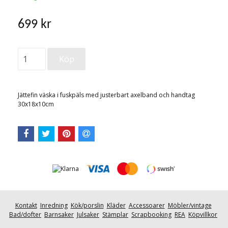
699 kr
Jättefin väska i fuskpäls med justerbart axelband och handtag
30x18x10cm
Kontakt
Inredning
Kök/porslin
Kläder
Accessoarer
Möbler/vintage
Bad/dofter
Barnsaker
Julsaker
Stämplar
Scrapbooking
REA
Köpvillkor