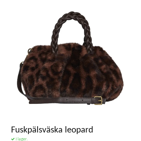
Fuskpälsväska leopard
I lager.