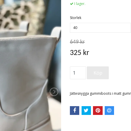
I lager.
Storlek
40
649 kr
325 kr
Jättesnygga gummiboots i matt gum