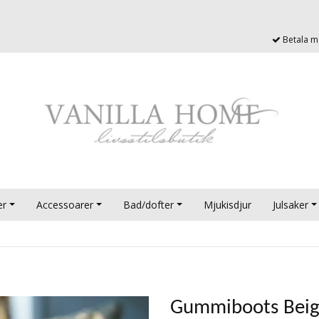
Betala me
er
Accessoarer
Bad/dofter
Mjukisdjur
Julsaker
Gummiboots Bei