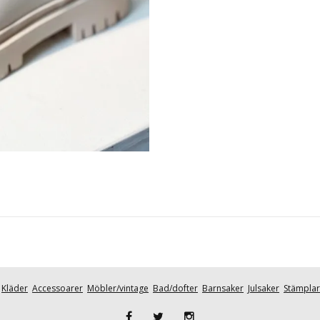
Kläder
Accessoarer
Möbler/vintage
Bad/dofter
Barnsaker
Julsaker
Stämplar