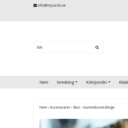
info@mycards.se
Hem
Inredning
Kök/porslin
Kläd
Hem
›
Accessoarer
›
Skor
›
Gummiboots Beige