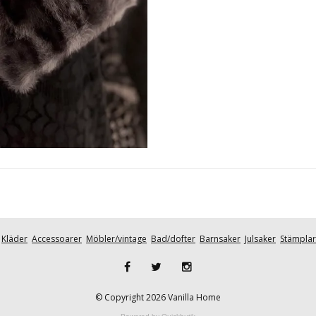
Kläder
Accessoarer
Möbler/vintage
Bad/dofter
Barnsaker
Julsaker
Stämplar
© Copyright 2026 Vanilla Home