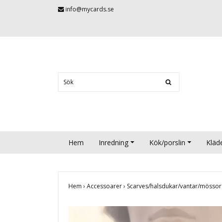
info@mycards.se
Hem
Inredning
Kök/porslin
Kläd
Hem
›
Accessoarer
›
Scarves/halsdukar/vantar/mösso