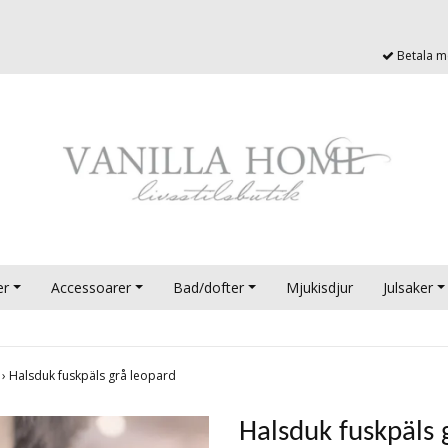
Betala me
er
Accessoarer
Bad/dofter
Mjukisdjur
Julsaker
r
›
Halsduk fuskpäls grå leopard
Halsduk fuskpäls 